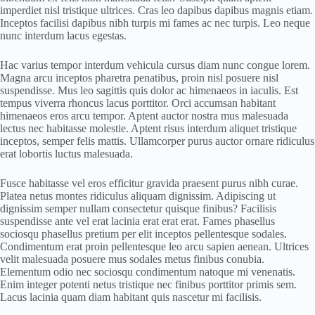
imperdiet nisl tristique ultrices. Cras leo dapibus dapibus magnis etiam.
Inceptos facilisi dapibus nibh turpis mi fames ac nec turpis. Leo neque
nunc interdum lacus egestas.
Hac varius tempor interdum vehicula cursus diam nunc congue lorem.
Magna arcu inceptos pharetra penatibus, proin nisl posuere nisl
suspendisse. Mus leo sagittis quis dolor ac himenaeos in iaculis. Est
tempus viverra rhoncus lacus porttitor. Orci accumsan habitant
himenaeos eros arcu tempor. Aptent auctor nostra mus malesuada
lectus nec habitasse molestie. Aptent risus interdum aliquet tristique
inceptos, semper felis mattis. Ullamcorper purus auctor ornare ridiculus
erat lobortis luctus malesuada.
Fusce habitasse vel eros efficitur gravida praesent purus nibh curae.
Platea netus montes ridiculus aliquam dignissim. Adipiscing ut
dignissim semper nullam consectetur quisque finibus? Facilisis
suspendisse ante vel erat lacinia erat erat erat. Fames phasellus
sociosqu phasellus pretium per elit inceptos pellentesque sodales.
Condimentum erat proin pellentesque leo arcu sapien aenean. Ultrices
velit malesuada posuere mus sodales metus finibus conubia.
Elementum odio nec sociosqu condimentum natoque mi venenatis.
Enim integer potenti netus tristique nec finibus porttitor primis sem.
Lacus lacinia quam diam habitant quis nascetur mi facilisis.