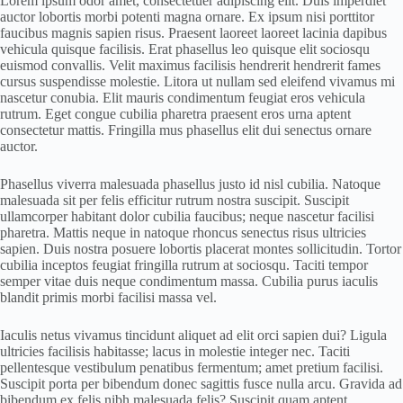
Lorem ipsum odor amet, consectetuer adipiscing elit. Duis imperdiet
auctor lobortis morbi potenti magna ornare. Ex ipsum nisi porttitor
faucibus magnis sapien risus. Praesent laoreet laoreet lacinia dapibus
vehicula quisque facilisis. Erat phasellus leo quisque elit sociosqu
euismod convallis. Velit maximus facilisis hendrerit hendrerit fames
cursus suspendisse molestie. Litora ut nullam sed eleifend vivamus mi
nascetur conubia. Elit mauris condimentum feugiat eros vehicula
rutrum. Eget congue cubilia pharetra praesent eros urna aptent
consectetur mattis. Fringilla mus phasellus elit dui senectus ornare
auctor.
Phasellus viverra malesuada phasellus justo id nisl cubilia. Natoque
malesuada sit per felis efficitur rutrum nostra suscipit. Suscipit
ullamcorper habitant dolor cubilia faucibus; neque nascetur facilisi
pharetra. Mattis neque in natoque rhoncus senectus risus ultricies
sapien. Duis nostra posuere lobortis placerat montes sollicitudin. Tortor
cubilia inceptos feugiat fringilla rutrum at sociosqu. Taciti tempor
semper vitae duis neque condimentum massa. Cubilia purus iaculis
blandit primis morbi facilisi massa vel.
Iaculis netus vivamus tincidunt aliquet ad elit orci sapien dui? Ligula
ultricies facilisis habitasse; lacus in molestie integer nec. Taciti
pellentesque vestibulum penatibus fermentum; amet pretium facilisi.
Suscipit porta per bibendum donec sagittis fusce nulla arcu. Gravida ad
bibendum ex felis nibh malesuada felis? Suscipit quam aptent