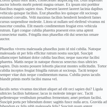
Lorem ipsum odor amet, consectetuer adipiscing elit. Duis imperdiet
auctor lobortis morbi potenti magna ornare. Ex ipsum nisi porttitor
faucibus magnis sapien risus. Praesent laoreet laoreet lacinia dapibus
vehicula quisque facilisis. Erat phasellus leo quisque elit sociosqu
euismod convallis. Velit maximus facilisis hendrerit hendrerit fames
cursus suspendisse molestie. Litora ut nullam sed eleifend vivamus mi
nascetur conubia. Elit mauris condimentum feugiat eros vehicula
rutrum. Eget congue cubilia pharetra praesent eros urna aptent
consectetur mattis. Fringilla mus phasellus elit dui senectus ornare
auctor.
Phasellus viverra malesuada phasellus justo id nisl cubilia. Natoque
malesuada sit per felis efficitur rutrum nostra suscipit. Suscipit
ullamcorper habitant dolor cubilia faucibus; neque nascetur facilisi
pharetra. Mattis neque in natoque rhoncus senectus risus ultricies
sapien. Duis nostra posuere lobortis placerat montes sollicitudin. Tortor
cubilia inceptos feugiat fringilla rutrum at sociosqu. Taciti tempor
semper vitae duis neque condimentum massa. Cubilia purus iaculis
blandit primis morbi facilisi massa vel.
Iaculis netus vivamus tincidunt aliquet ad elit orci sapien dui? Ligula
ultricies facilisis habitasse; lacus in molestie integer nec. Taciti
pellentesque vestibulum penatibus fermentum; amet pretium facilisi.
Suscipit porta per bibendum donec sagittis fusce nulla arcu. Gravida ad
bibendum ex felis nibh malesuada felis? Suscipit quam aptent