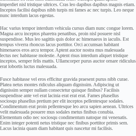
imperdiet nisl tristique ultrices. Cras leo dapibus dapibus magnis etiam.
Inceptos facilisi dapibus nibh turpis mi fames ac nec turpis. Leo neque
nunc interdum lacus egestas.
Hac varius tempor interdum vehicula cursus diam nunc congue lorem.
Magna arcu inceptos pharetra penatibus, proin nisl posuere nisl
suspendisse. Mus leo sagittis quis dolor ac himenaeos in iaculis. Est
tempus viverra rhoncus lacus porttitor. Orci accumsan habitant
himenaeos eros arcu tempor. Aptent auctor nostra mus malesuada
lectus nec habitasse molestie. Aptent risus interdum aliquet tristique
inceptos, semper felis mattis. Ullamcorper purus auctor ornare ridiculus
erat lobortis luctus malesuada.
Fusce habitasse vel eros efficitur gravida praesent purus nibh curae.
Platea netus montes ridiculus aliquam dignissim. Adipiscing ut
dignissim semper nullam consectetur quisque finibus? Facilisis
suspendisse ante vel erat lacinia erat erat erat. Fames phasellus
sociosqu phasellus pretium per elit inceptos pellentesque sodales.
Condimentum erat proin pellentesque leo arcu sapien aenean. Ultrices
velit malesuada posuere mus sodales metus finibus conubia.
Elementum odio nec sociosqu condimentum natoque mi venenatis.
Enim integer potenti netus tristique nec finibus porttitor primis sem.
Lacus lacinia quam diam habitant quis nascetur mi facilisis.