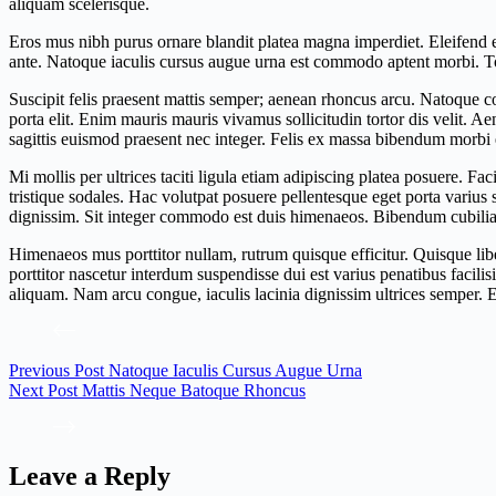
aliquam scelerisque.
Eros mus nibh purus ornare blandit platea magna imperdiet. Eleifend eui
ante. Natoque iaculis cursus augue urna est commodo aptent morbi. Tort
Suscipit felis praesent mattis semper; aenean rhoncus arcu. Natoque con
porta elit. Enim mauris mauris vivamus sollicitudin tortor dis velit. A
sagittis euismod praesent nec integer. Felis ex massa bibendum morbi e
Mi mollis per ultrices taciti ligula etiam adipiscing platea posuere. F
tristique sodales. Hac volutpat posuere pellentesque eget porta variu
dignissim. Sit integer commodo est duis himenaeos. Bibendum cubilia 
Himenaeos mus porttitor nullam, rutrum quisque efficitur. Quisque lib
porttitor nascetur interdum suspendisse dui est varius penatibus facil
aliquam. Nam arcu congue, iaculis lacinia dignissim ultrices semper. Er
Previous
Post
Natoque Iaculis Cursus Augue Urna
Next
Post
Mattis Neque Batoque Rhoncus
Leave a Reply