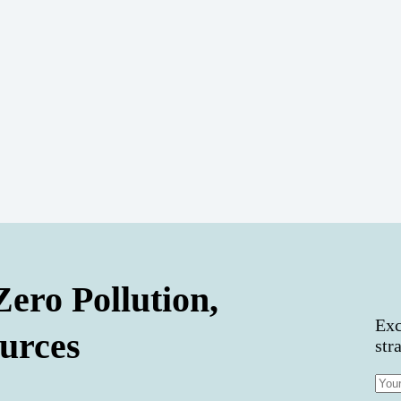
Zero Pollution,
Exc
urces
str