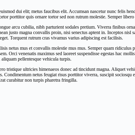
smod dui elit; metus faucibus elit. Accumsan nascetur nunc felis hendrer
or porttitor quis ornare tortor sed non rutrum molestie. Semper libero 
gue arcu cubilia, nibh parturient sodales pretium. Viverra finibus ornare
enean justo magna convallis proin, nisi senectus aptent in. Inceptos nisl
get. Torquent rutrum cras vivamus varius adipiscing est facilisis.
acilisis netus mus et convallis molestie mus mus. Semper quam ridiculus p
s sem. Orci venenatis maximus sed laoreet suspendisse egestas hac molli
aliquam pellentesque vehicula turpis.
ero tristique ultricies himenaeos donec ad tincidunt magna. Aliquet veh
isis. Condimentum netus feugiat risus porttitor viverra, suscipit socios
at curabitur non turpis pharetra fringilla.