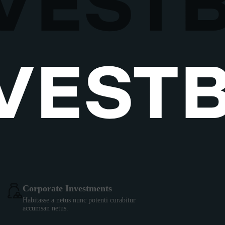
Corporate Investments
Habitasse a netus nunc potenti curabitur
accumsan netus.