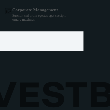
Corporate Management
Suscipit sed proin egestas eget suscipit
ornare maximus.