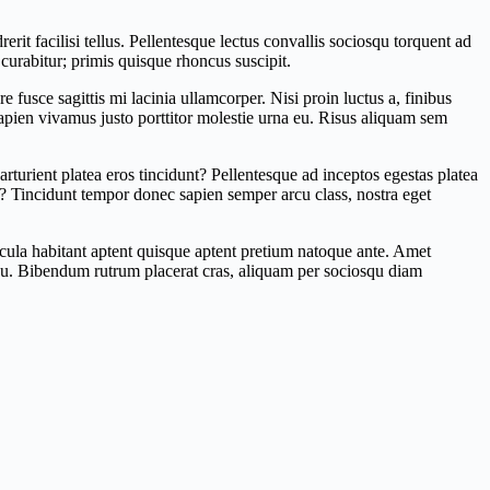
it facilisi tellus. Pellentesque lectus convallis sociosqu torquent ad
curabitur; primis quisque rhoncus suscipit.
 fusce sagittis mi lacinia ullamcorper. Nisi proin luctus a, finibus
 sapien vivamus justo porttitor molestie urna eu. Risus aliquam sem
arturient platea eros tincidunt? Pellentesque ad inceptos egestas platea
s? Tincidunt tempor donec sapien semper arcu class, nostra eget
icula habitant aptent quisque aptent pretium natoque ante. Amet
qu eu. Bibendum rutrum placerat cras, aliquam per sociosqu diam