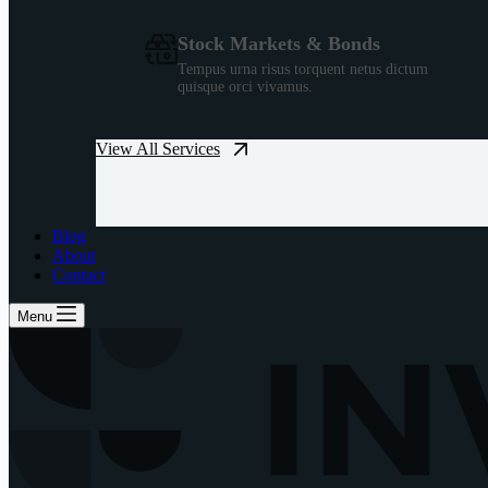
Stock Markets & Bonds
Tempus urna risus torquent netus dictum
quisque orci vivamus.
View All Services
Blog
About
Contact
Menu