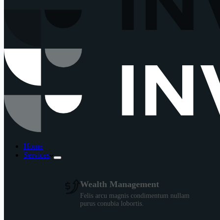
Home
Services
Wealth Management
Felis arcu magnis condimentum nullam
purus conubia lobortis.